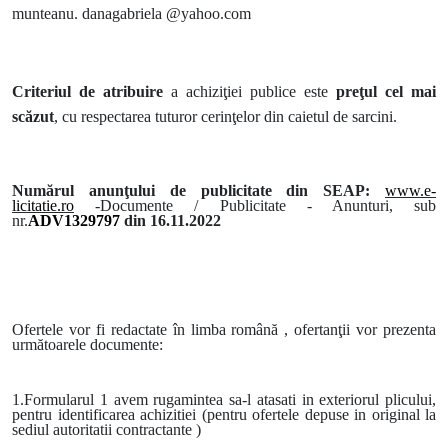
munteanu. danagabriela @yahoo.com
Criteriul de atribuire
a achiziţiei publice este
preţul cel mai
scăzut
, cu respectarea tuturor cerinţelor din caietul de sarcini.
Numărul anunţului de publicitate din
SEAP:
www.e-
licitatie.ro
-Documente /
Publicitate - Anunturi, sub
nr.
ADV1329797
din 16.11.2022
Ofertele vor fi redactate în limba română , ofertanţii vor prezenta
următoarele documente:
1.Formularul 1 avem rugamintea sa-l atasati in exteriorul plicului,
pentru identificarea achizitiei (pentru ofertele depuse in original la
sediul autoritatii contractante )