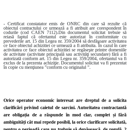
- Certificat constatator emis de ONRC din care să rezulte că
obiectul contractului ce urmează a fi atribuit are corespondent în
codurile (cod CAEN 7112).Din documentul solicitat trebuie să
reiasă faptul că ofertantul este autorizat în conformitate cu
prevederile art. 15 din Legea nr. 359/2004 să desfăşoare activitatea
ce face obiectul achizitiei ce urmează a fi atribuita. În cazul în care
activitatea ce face obiectul achizitiei se regăseşte printre domeniile
de activitate (activitate principală sau activităţi secundare) fără a fi
autorizată conform art. 15 din Legea nr. 359/2004, ofertantul va fi
exclus de la prezenta achiziţie. Documentul solicitat va fi prezentat
în copie cu menţiunea ”conform cu originalul ”.
Orice operator economic interesat are dreptul de a solicita
clarificări privind caietul de sarcini. Autoritatea contractantă
are obligația de a răspunde în mod clar, complet și fără
ambiguități cât mai repede posibil, la orice clarificare solicitată,
pentru o perioadă care nu trebuie să depășească, de regulă, 2