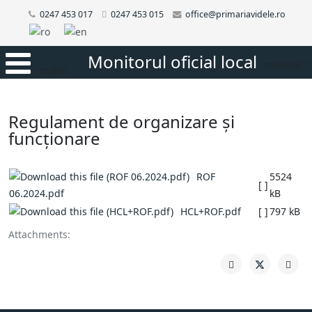
0247 453 017
0247 453 015
office@primariavidele.ro
Monitorul oficial local
monitor_1
mobi1
Regulament de organizare și
funcționare
ROF
5524
[ ]
06.2024.pdf
kB
HCL+ROF.pdf
[ ]
797 kB
Attachments: