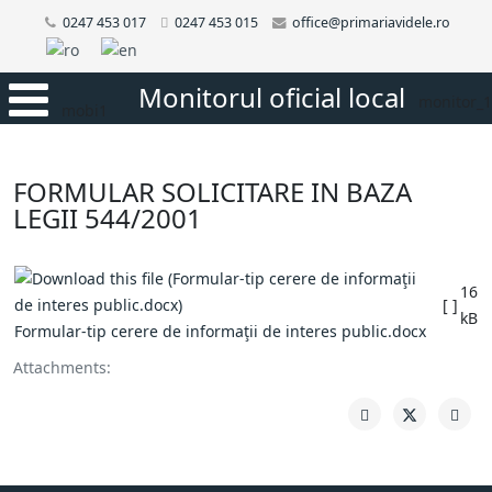
0247 453 017
0247 453 015
office@primariavidele.ro
Monitorul oficial local
monitor_1
mobi1
FORMULAR SOLICITARE IN BAZA
LEGII 544/2001
16
[ ]
kB
Formular-tip cerere de informaţii de interes public.docx
Attachments: