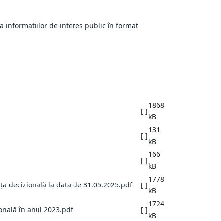
 informatiilor de interes public în format
1868
[ ]
kB
131
[ ]
kB
166
[ ]
kB
1778
ța decizională la data de 31.05.2025.pdf
[ ]
kB
1724
onală în anul 2023.pdf
[ ]
kB