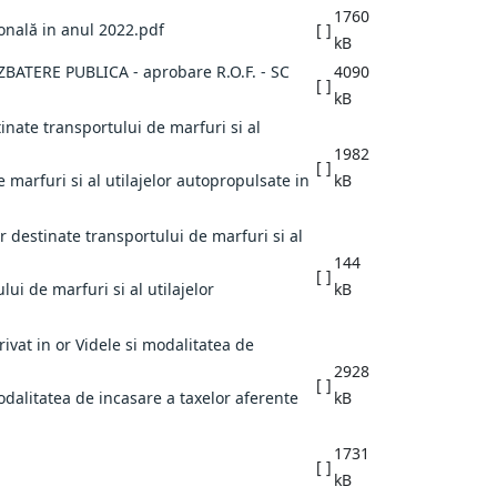
1760
onală in anul 2022.pdf
[ ]
kB
ATERE PUBLICA - aprobare R.O.F. - SC
4090
[ ]
kB
1982
[ ]
arfuri si al utilajelor autopropulsate in
kB
144
[ ]
i de marfuri si al utilajelor
kB
2928
[ ]
alitatea de incasare a taxelor aferente
kB
1731
[ ]
kB