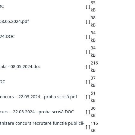
35
OC
[ ]
kB
98
 08.05.2024.pdf
[ ]
kB
34
2024.DOC
[ ]
kB
34
[ ]
kB
216
ala - 08.05.2024.doc
[ ]
kB
37
DOC
[ ]
kB
51
oncurs – 22.03.2024 - proba scrisă.pdf
[ ]
kB
36
ncurs – 22.03.2024 - proba scrisă.DOC
[ ]
kB
nizare concurs recrutare functie publică-
116
[ ]
kB