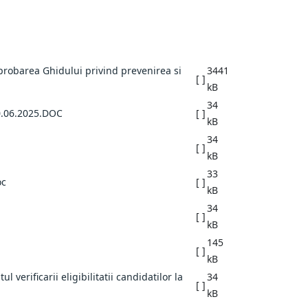
robarea Ghidului privind prevenirea si
3441
[ ]
kB
34
.06.2025.DOC
[ ]
kB
34
[ ]
kB
33
oc
[ ]
kB
34
[ ]
kB
145
[ ]
kB
ul verificarii eligibilitatii candidatilor la
34
[ ]
kB