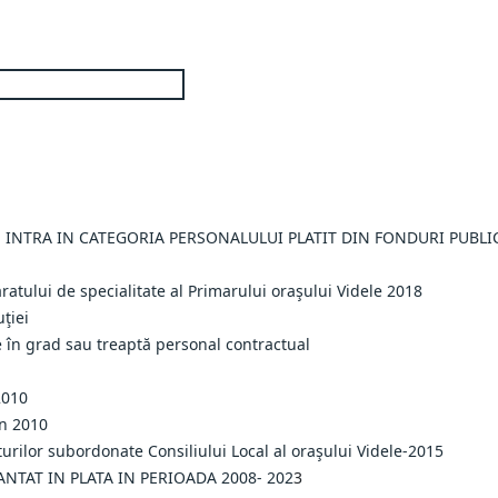
E INTRA IN CATEGORIA PERSONALULUI PLATIT DIN FONDURI PUBLI
atului de specialitate al Primarului oraşului Videle 2018
ţiei
în grad sau treaptă personal contractual
2010
in 2010
turilor subordonate Consiliului Local al oraşului Videle-2015
NTAT IN PLATA IN PERIOADA 2008- 202
3