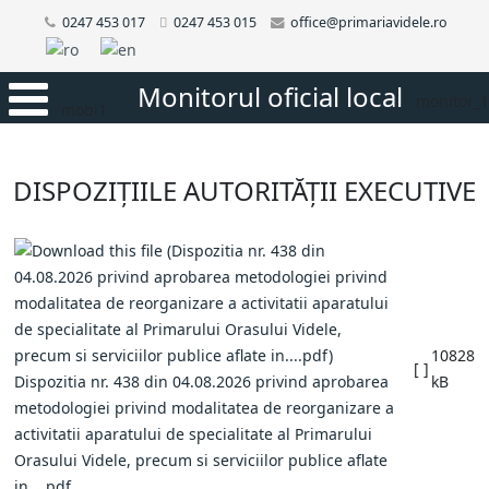
0247 453 017
0247 453 015
office@primariavidele.ro
Monitorul oficial local
monitor_1
mobi1
DISPOZIȚIILE AUTORITĂȚII EXECUTIVE
10828
[ ]
Dispozitia nr. 438 din 04.08.2026 privind aprobarea
kB
metodologiei privind modalitatea de reorganizare a
activitatii aparatului de specialitate al Primarului
Orasului Videle, precum si serviciilor publice aflate
in....pdf