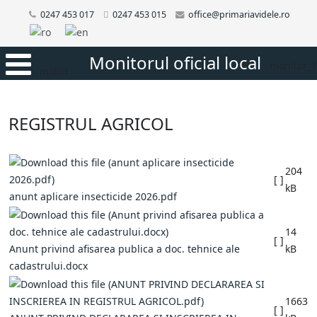
0247 453 017
0247 453 015
office@primariavidele.ro
Monitorul oficial local
monitor_1
mobi1
REGISTRUL AGRICOL
204
[ ]
kB
anunt aplicare insecticide 2026.pdf
14
[ ]
Anunt privind afisarea publica a doc. tehnice ale
kB
cadastrului.docx
1663
[ ]