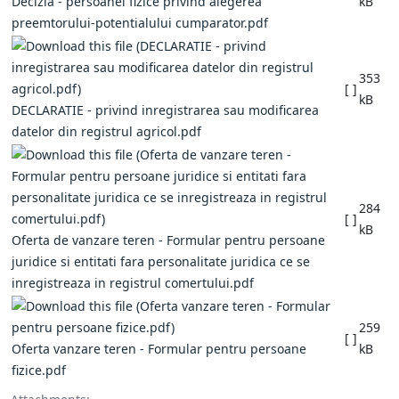
Decizia - persoanei fizice privind alegerea
kB
preemtorului-potentialului cumparator.pdf
353
[ ]
kB
DECLARATIE - privind inregistrarea sau modificarea
datelor din registrul agricol.pdf
284
[ ]
kB
Oferta de vanzare teren - Formular pentru persoane
juridice si entitati fara personalitate juridica ce se
inregistreaza in registrul comertului.pdf
259
[ ]
Oferta vanzare teren - Formular pentru persoane
kB
fizice.pdf