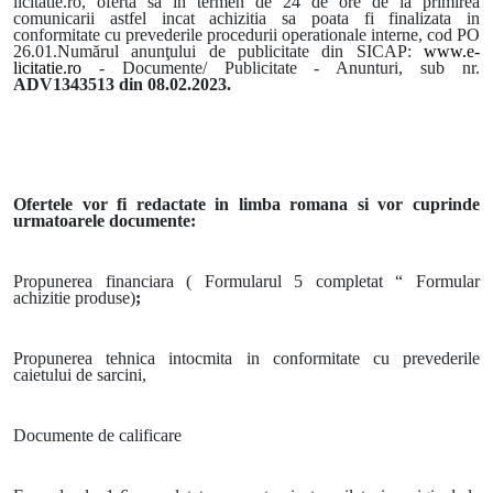
licitatie.ro, oferta sa in termen de 24 de ore de la primirea
comunicarii astfel incat achizitia sa poata fi finalizata in
conformitate cu prevederile procedurii operationale interne, cod PO
26.01.Numărul anunţului de publicitate din SICAP:
www.e-
licitatie.ro
- Documente/ Publicitate - Anunturi, sub nr.
ADV1343513
din 08.02.2023.
Ofertele vor fi redactate in limba romana si vor cuprinde
urmatoarele documente:
Propunerea financiara ( Formularul 5 completat “ Formular
achizitie produse)
;
Propunerea tehnica intocmita in conformitate cu prevederile
caietului de sarcini,
Documente de calificare