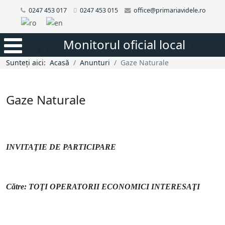
0247 453 017
0247 453 015
office@primariavidele.ro
Monitorul oficial local
monitor_1
mobi1
Sunteți aici:
Acasă
Anunturi
Gaze Naturale
Gaze Naturale
INVITAŢIE DE PARTICIPARE
Către: TOŢI OPERATORII ECONOMICI INTERESAŢI