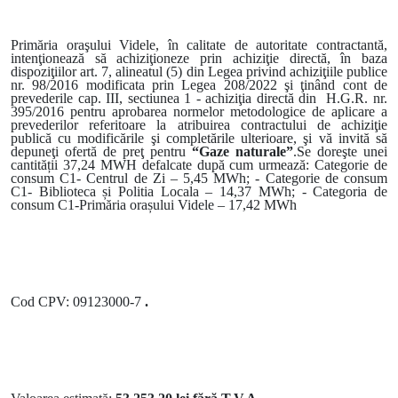
Primăria oraşului Videle, în calitate de autoritate contractantă,
intenţionează să achiziţioneze prin achiziţie directă, în baza
dispoziţiilor art. 7, alineatul (5) din Legea privind achiziţiile publice
nr. 98/2016 modificata prin Legea 208/2022 şi ţinând cont de
prevederile cap. III, sectiunea 1 - achiziţia directă din H.G.R. nr.
395/2016 pentru aprobarea normelor metodologice de aplicare a
prevederilor referitoare la atribuirea contractului de achiziţie
publică cu modificările şi completările ulterioare, şi vă invită să
depuneţi ofertă de preţ pentru
“Gaze naturale”
.Se doreşte unei
cantității 37,24 MWH defalcate dup
ă cum urmează:
Categorie de
consum C1- Centrul de Zi – 5,45 MWh
;
- Categorie de consum
C1- Biblioteca și Politia Locala – 14,37 MWh;
- Categoria de
consum C1-Primăria orașului Videle – 17,42 MWh
Cod CPV: 09123000-7
.