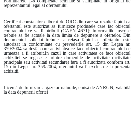
Formularele 1-6 completate semnate si stampilate in original de
reprezentantul legal al ofertantului
Certificat constatator eliberat de ORC din care sa rezulte faptul ca
ofertantul este autorizat sa furnizeze produsele care fac obiectul
contractului ce va fi atribuit (CAEN 4671); Informatiile inscrise
trebuie sa fie actuale la data limita de depunere a ofertelor. Din
documentul solicitat trebuie sa reiasa faptul ca ofertantul este
autorizat in conformitate cu prevederile art. 15 din Legea nr.
359/2004 sa desfasoare activitatea ce face obiectul contractului ce
urmeaza a fi atribuit.In cazul in care activitatea ce face obiectul
achizitiei se regaseste printre domeniile de activitate (activitate
principala sau activitati secundare) fara a fi autorizata conform art.
15 din Legea nr. 359/2004, ofertantul va fi exclus de la prezenta
achizitii.
Licență de furnizare a gazelor naturale, emisă de ANRGN, valabilă
la data depunerii ofertei