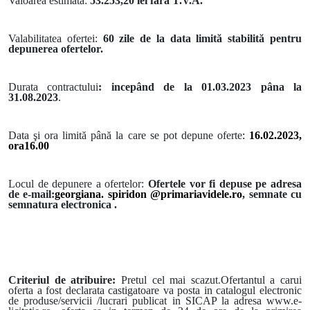
Valoarea estimată:
53.253,20 lei fără T.V.A.
Valabilitatea ofertei:
60 zile de la data limită stabilită pentru
depunerea ofertelor.
Durata contractului
: incepând de la
01.03.2023 pâna la
31.08.2023
.
Data şi ora limită până la care se pot depune oferte
:
16.02.2023,
ora16.00
Locul de depunere a ofertelor:
Ofertele vor fi depuse pe adresa
de e-mail:
georgiana. spiridon @primariavidele.ro
, semnate cu
semnatura electronica .
.
Criteriul de atribuire:
Pretul cel mai scazut
Ofertantul a carui
oferta a fost declarata castigatoare va posta in catalogul electronic
de produse/servicii /lucrari publicat in SICAP la adresa www.e-