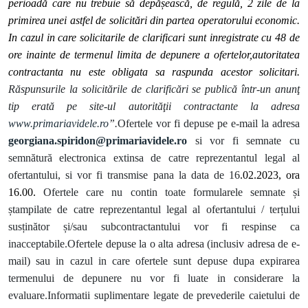
perioadă care nu trebuie să depășească, de regulă, 2 zile de la
primirea unei astfel de solicitări din partea operatorului economic.
In cazul in care solicitarile de clarificari sunt inregistrate cu 48 de
ore inainte de termenul limita de depunere a ofertelor,autoritatea
contractanta nu este obligata sa raspunda acestor solicitari.
Răspunsurile la solicitările de clarificări se publică într-un anunţ
tip erată pe site-ul autorităţii contractante la adresa
www.primariavidele.ro
”.
Ofertele vor fi depuse pe e-mail la adresa
georgiana.spiridon@primariavidele.ro
si
vor fi semnate cu
semnătură electronica extinsa de catre reprezentantul legal al
ofertantului, si vor fi transmise pana la data de 16
.02.2023, ora
16.00.
Ofertele care nu contin toate formularele semnate și
ștampilate de catre reprezentantul legal al ofertantului / terțului
susținător și/sau subcontractantului vor fi respinse ca
inacceptabile.Ofertele depuse la o alta adresa (inclusiv adresa de e-
mail) sau in cazul in care ofertele sunt depuse dupa expirarea
termenului de depunere nu vor fi luate in considerare la
evaluare.Informatii suplimentare legate de prevederile caietului de