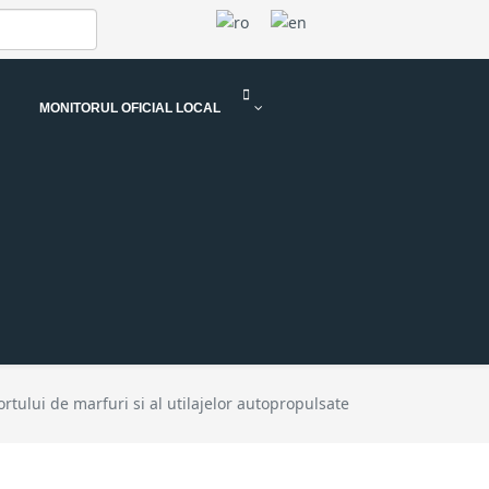
MONITORUL OFICIAL LOCAL
tului de marfuri si al utilajelor autopropulsate