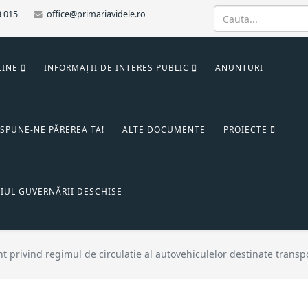
3 015
office@primariavidele.ro
LINE
INFORMAȚII DE INTERES PUBLIC
ANUNTURI
SPUNE-NE PĂREREA TA!
ALTE DOCUMENTE
PROIECTE
IUL GUVERNĂRII DESCHISE
privind regimul de circulatie al autovehiculelor destinate transpor