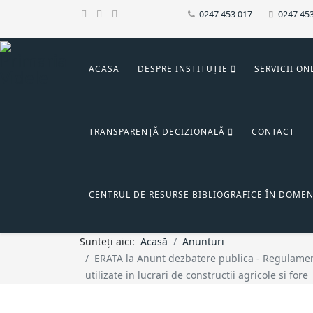
0247 453 017
0247 45
ACASA
DESPRE INSTITUȚIE
SERVICII ON
TRANSPARENŢĂ DECIZIONALĂ
CONTACT
CENTRUL DE RESURSE BIBLIOGRAFICE ÎN DOMEN
Sunteți aici:
Acasă
Anunturi
ERATA la Anunt dezbatere publica - Regulament 
utilizate in lucrari de constructii agricole si fore