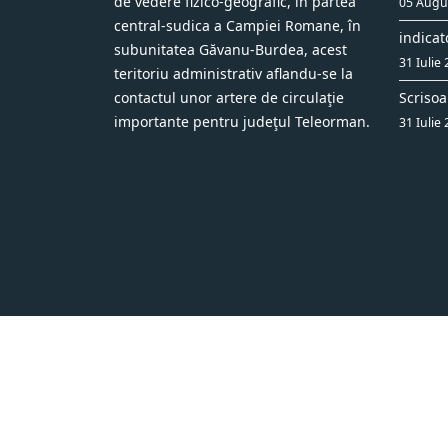
de vedere fizico-geografic, în partea
05 Augu
central-sudica a Campiei Romane, în
indicat
subunitatea Găvanu-Burdea, acest
31 Iulie
teritoriu administrativ aflandu-se la
contactul unor artere de circulaţie
Scrisoa
importante pentru judeţul Teleorman.
31 Iulie