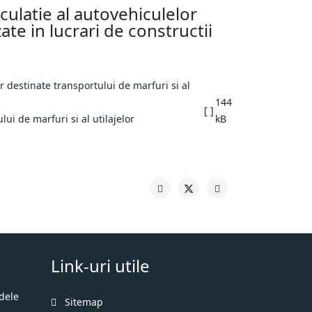
ulatie al autovehiculelor
ate in lucrari de constructii
144
[ ]
i de marfuri si al utilajelor
kB
Link-uri utile
dele
Sitemap