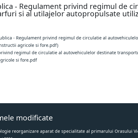
ica - Regulament privind regimul de circ
uri si al utilajelor autopropulsate utiliz
vind regimul de circulatie al autovehiculelor destinate transportulu
gricole si fore.pdf
mele modificate
ogie reorganizare aparat de specialitate al primarului Orasului Vi