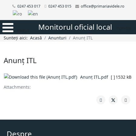
0247 453 017
0247 453 015
office@primariavidele.ro
Monitorul oficial local
monitor_1
mobi1
Sunteți aici:
Acasă
Anunturi
Anunț ITL
Anunț ITL
Anunț ITL.pdf
[ ]
1532 kB
Attachments:
Despre