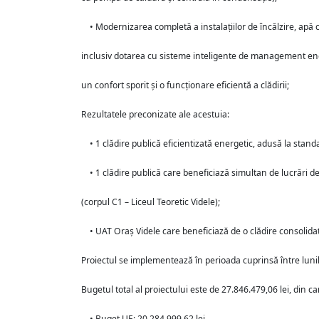
• Modernizarea completă a instalațiilor de încălzire, apă ca
inclusiv dotarea cu sisteme inteligente de management ene
un confort sporit și o funcționare eficientă a clădirii;
Rezultatele preconizate ale acestuia:
• 1 clădire publică eficientizată energetic, adusă la stan
• 1 clădire publică care beneficiază simultan de lucrări de
(corpul C1 – Liceul Teoretic Videle);
• UAT Oraș Videle care beneficiază de o clădire consolidată
Proiectul se implementează în perioada cuprinsă între lu
Bugetul total al proiectului este de 27.846.479,06 lei, din ca
• Buget UE: 20.284.999,62 lei