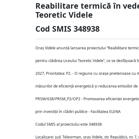
Reabilitare termică în vede
Teoretic Videle
Cod SMIS 348938
Oraș Videle anunță lansarea proiectului “Reabilitare termică
pentru clădirea Liceului Teoretic Videle”, ce se desfășoar
2027, Prioritatea: P2. - O regiune cu orașe prietenoase cu 
măsurilor de eficiență energetică și reducerea emisiilor de 
PRSM/638/PRSM_P2/OP2 - Promovarea eficienței energetice 
prin investiții în clădiri publice - Facilitatea ELENA
Codul SMIS al proiectului este 348938
Localizare: jud. Teleorman, oraș Videle, str. Republicii, nr. 7