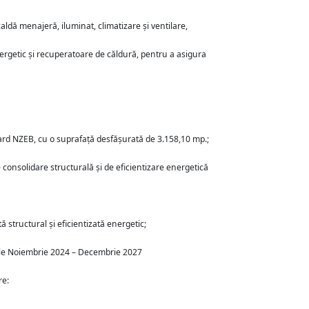
ldă menajeră, iluminat, climatizare și ventilare,
rgetic și recuperatoare de căldură, pentru a asigura
dard NZEB, cu o suprafață desfășurată de 3.158,10 mp.;
 consolidare structurală și de eficientizare energetică
 structural și eficientizată energetic;
nile Noiembrie 2024 – Decembrie 2027
re: