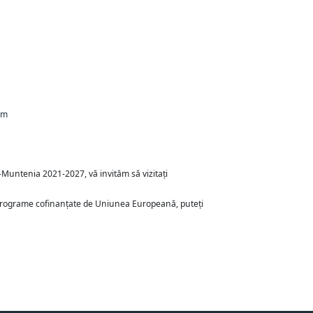
om
Muntenia 2021-2027, vă invităm să vizitați
e programe cofinanțate de Uniunea Europeană, puteți