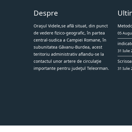
Despre
Ulti
Oraşul Videle,se află situat, din punct
Metodol
de vedere fizico-geografic, în partea
05 Augu
central-sudica a Campiei Romane, în
indicat
subunitatea Găvanu-Burdea, acest
31 Iulie
teritoriu administrativ aflandu-se la
contactul unor artere de circulaţie
Scrisoa
importante pentru judeţul Teleorman.
31 Iulie