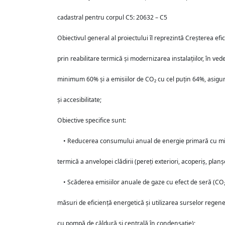
cadastral pentru corpul C5: 20632 – C5
Obiectivul general al proiectului îl reprezintă Creșterea efic
prin reabilitare termică și modernizarea instalațiilor, în 
minimum 60% și a emisiilor de CO₂ cu cel puțin 64%, asigur
și accesibilitate;
Obiective specifice sunt:
• Reducerea consumului anual de energie primară cu minim
termică a anvelopei clădirii (pereți exteriori, acoperiș, plan
• Scăderea emisiilor anuale de gaze cu efect de seră (CO₂
măsuri de eficiență energetică și utilizarea surselor regener
cu pompă de căldură și centrală în condensație);