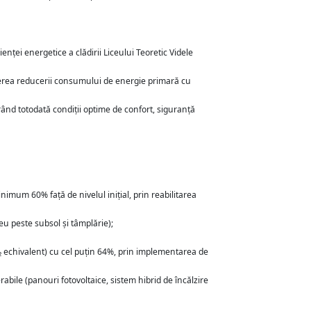
ienței energetice a clădirii Liceului Teoretic Videle
vederea reducerii consumului de energie primară cu
ând totodată condiții optime de confort, siguranță
um 60% față de nivelul inițial, prin reabilitarea
șeu peste subsol și tâmplărie);
 echivalent) cu cel puțin 64%, prin implementarea de
abile (panouri fotovoltaice, sistem hibrid de încălzire