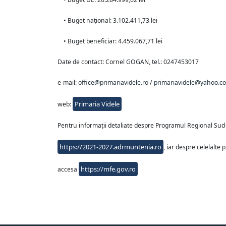
• Buget național: 3.102.411,73 lei
• Buget beneficiar: 4.459.067,71 lei
Date de contact: Cornel GOGAN, tel.: 0247453017
e-mail:
office@primariavidele.ro
/
primariavidele@yahoo.c
Primaria Videle
web:
Pentru informații detaliate despre Programul Regional Sud-
https://2021-2027.adrmuntenia.ro
, iar despre celelalt
https://mfe.gov.ro
accesa