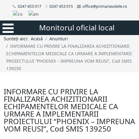
0247 453 017
0247 453 015
office@primariavidele.ro
Monitorul oficial local
monitor_1
mobi1
Sunteți aici:
Acasă
Anunturi
INFORMARE CU PRIVIRE LA FINALIZAREA ACHIZITIONARII
ECHIPAMENTELOR MEDICALE CA URMARE A IMPLEMENTARII
PROIECTULUI “PHOENIX – IMPREUNA VOM REUSI”, Cod SMIS
139250
INFORMARE CU PRIVIRE LA
FINALIZAREA ACHIZITIONARII
ECHIPAMENTELOR MEDICALE CA
URMARE A IMPLEMENTARII
PROIECTULUI “PHOENIX – IMPREUNA
VOM REUSI”, Cod SMIS 139250