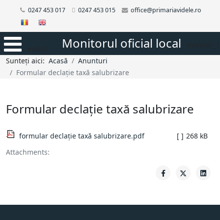
0247 453 017
0247 453 015
office@primariavidele.ro
Monitorul oficial local
monitor_1
mobi1
Sunteți aici:
Acasă
Anunturi
Formular declație taxă salubrizare
Formular declație taxă salubrizare
formular declație taxă salubrizare.pdf
[ ]
268 kB
Attachments: