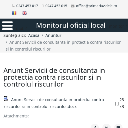
0247 453 017
0247 453 015
office@primariavidele.ro
Monitorul oficial local
monitor_1
mobi1
Sunteți aici:
Acasă
Anunturi
Anunt Servicii de consultanta in protectia contra riscurilor
si in controlul riscurilor
Anunt Servicii de consultanta in
protectia contra riscurilor si in
controlul riscurilor
Anunt Servicii de consultanta in protectia contra
23
[ ]
riscurilor si in controlul riscurilor.docx
kB
Attachments: