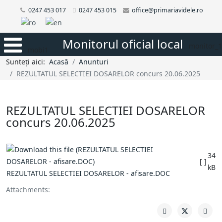
0247 453 017
0247 453 015
office@primariavidele.ro
Monitorul oficial local
monitor_1
mobi1
Sunteți aici:
Acasă
Anunturi
REZULTATUL SELECTIEI DOSARELOR concurs 20.06.2025
REZULTATUL SELECTIEI DOSARELOR
concurs 20.06.2025
34
[ ]
kB
REZULTATUL SELECTIEI DOSARELOR - afisare.DOC
Attachments: