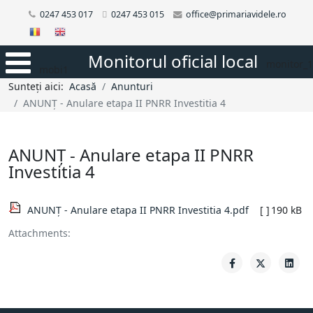
0247 453 017
0247 453 015
office@primariavidele.ro
Monitorul oficial local
monitor_1
mobi1
Sunteți aici:
Acasă
Anunturi
ANUNȚ - Anulare etapa II PNRR Investitia 4
ANUNȚ - Anulare etapa II PNRR
Investitia 4
ANUNȚ - Anulare etapa II PNRR Investitia 4.pdf
[ ]
190 kB
Attachments: