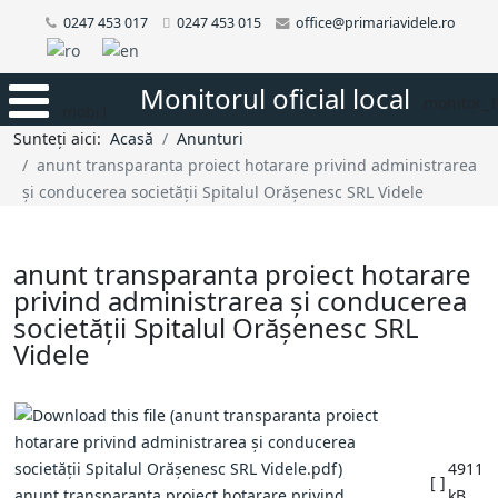
0247 453 017
0247 453 015
office@primariavidele.ro
Monitorul oficial local
monitor_1
mobi1
Sunteți aici:
Acasă
Anunturi
anunt transparanta proiect hotarare privind administrarea
și conducerea societății Spitalul Orășenesc SRL Videle
anunt transparanta proiect hotarare
privind administrarea și conducerea
societății Spitalul Orășenesc SRL
Videle
4911
[ ]
anunt transparanta proiect hotarare privind
kB