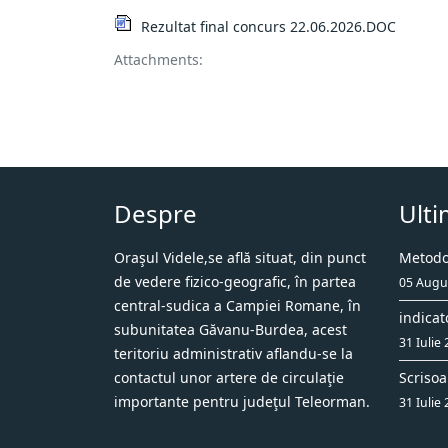
Rezultat final concurs 22.06.2026.DOC
Attachments:
Despre
Ulti
Oraşul Videle,se află situat, din punct
Metodol
de vedere fizico-geografic, în partea
05 Augu
central-sudica a Campiei Romane, în
indicat
subunitatea Găvanu-Burdea, acest
31 Iulie
teritoriu administrativ aflandu-se la
contactul unor artere de circulaţie
Scrisoa
importante pentru judeţul Teleorman.
31 Iulie