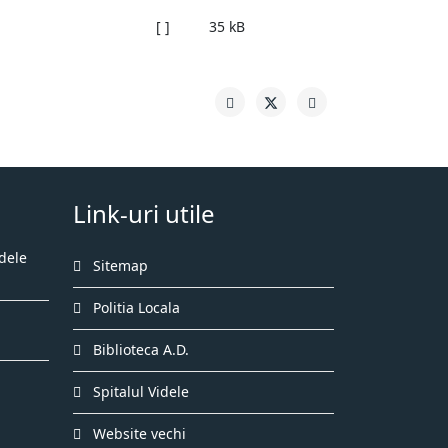
[ ]
35 kB
Link-uri utile
dele
Sitemap
Politia Locala
Biblioteca A.D.
Spitalul Videle
Website vechi